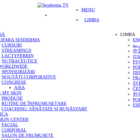
MENU
LIMBA
SĂ
LIMBA
DEMIA SESDERMA
EN
CURSURI
بية
STREAMINGS
中
LACTYFERRIN
IT
NUTRACEUTICE
РУ
 WORLDWIDE
PO
SPONSORIZĂRI
DE
NOUTĂȚI CORPORATIVE
FR
CONGRESE
SV
ASIA
ČE
 MY SKIN
한
PRODUSE
PO
RUTINE DE ÎNFRUMUSEȚARE
ES
COACHING: SĂNĂTATE ȘI BUNĂSTARE
ICA
SKIN CENTER
FACIAL
CORPORAL
SALON DE FRUMUSEȚE