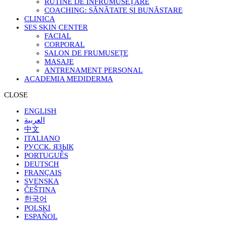
RUTINE DE ÎNFRUMUSEȚARE
COACHING: SĂNĂTATE ȘI BUNĂSTARE
CLINICA
SES SKIN CENTER
FACIAL
CORPORAL
SALON DE FRUMUSEȚE
MASAJE
ANTRENAMENT PERSONAL
ACADEMIA MEDIDERMA
CLOSE
ENGLISH
العربية
中文
ITALIANO
РУССК. ЯЗЫК
PORTUGUÊS
DEUTSCH
FRANÇAIS
SVENSKA
ČEŠTINA
한국어
POLSKI
ESPAÑOL