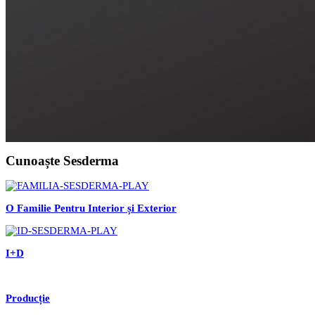
Cunoaște Sesderma
O Familie Pentru Interior și Exterior
I+D
Producție