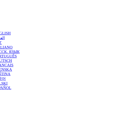
GLISH
العر
文
ALIANO
ССК. ЯЗЫК
RTUGUÊS
UTSCH
ANÇAIS
ENSKA
ŠTINA
국어
LSKI
PAÑOL