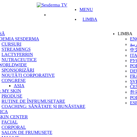
MENU
LIMBA
SĂ
LIMBA
DEMIA SESDERMA
EN
CURSURI
بية
STREAMINGS
中
LACTYFERRIN
IT
NUTRACEUTICE
РУ
 WORLDWIDE
PO
SPONSORIZĂRI
DE
NOUTĂȚI CORPORATIVE
FR
CONGRESE
SV
ASIA
ČE
 MY SKIN
한
PRODUSE
PO
RUTINE DE ÎNFRUMUSEȚARE
ES
COACHING: SĂNĂTATE ȘI BUNĂSTARE
ICA
SKIN CENTER
FACIAL
CORPORAL
SALON DE FRUMUSEȚE