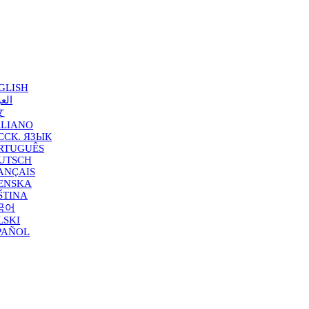
GLISH
العر
文
ALIANO
ССК. ЯЗЫК
RTUGUÊS
UTSCH
ANÇAIS
ENSKA
ŠTINA
국어
LSKI
PAÑOL